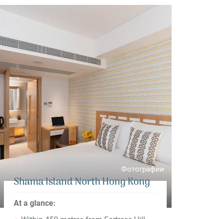
Фотографии
Shama Island North Hong Kong
At a glance: