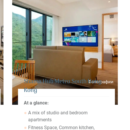
Shama Hub Metro South Hong
Фотографии
Kong
At a glance:
A mix of studio and bedroom
apartments
Fitness Space, Common kitchen,