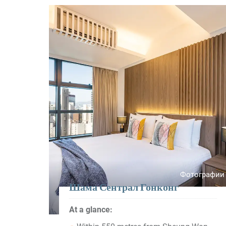
Фотографии
Шама Сентрал Гонконг
At a glance: