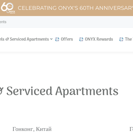
CELEBRATING ONYX'S 60TH ANNIVERSAR
ents
els & Serviced Apartments
Offers
ONYX Rewards
The
& Serviced Apartments
Гонконг, Китай
Г